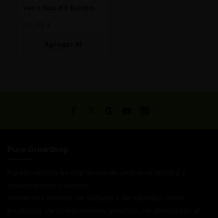
Veco Solo Kit Rainbow
1.500 mah.
33,05
€
Agregar Al
Carrito
Pure GrowShop
Puregrowshop es una tienda de jardinería técnica y
coleccionismo botánico.
Vendemos semillas de cáñamo y de cannabis como
productos de coleccionismo genético, no destinadas al