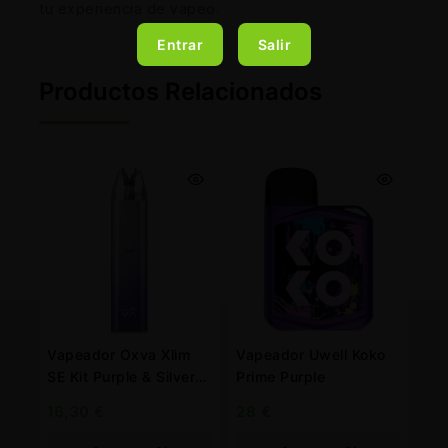
tu experiencia de vapeo.
Entrar
Salir
Productos Relacionados
Vapeador Oxva Xlim
Vapeador Uwell Koko
SE Kit Purple & Silver
Prime Purple
900 mah.
16,30
€
28
€