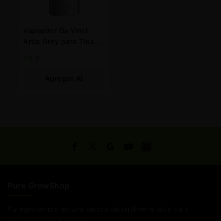
Vapeador Da Vinci
Artiq Grey para Tips
760 mah.
74
€
Agregar Al
Carrito
Pure GrowShop
Puregrowshop es una tienda de jardinería técnica y