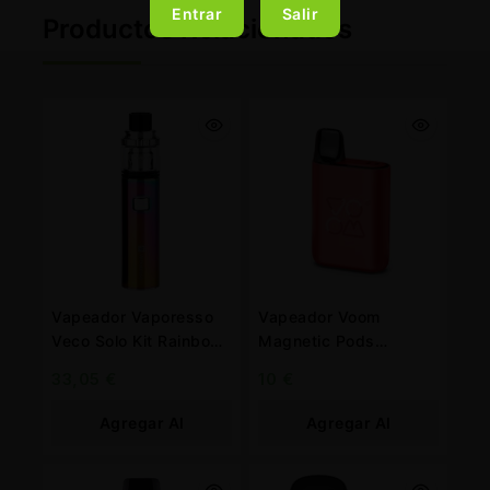
Entrar
Salir
Productos Relacionados
Vapeador Vaporesso
Vapeador Voom
Veco Solo Kit Rainbow
Magnetic Pods
1.500 mah.
Watermelon 20 mg.
33,05
€
10
€
Agregar Al
Agregar Al
Carrito
Carrito