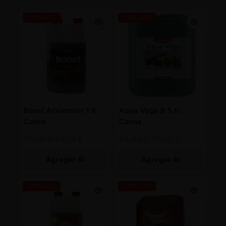
-10% OFF
-10% OFF
Boost Acelerator 1 lt.
Aqua Vega B 5 lt.
Canna
Canna
71,60
€
64,44
€
33,82
€
30,44
€
Agregar Al
Agregar Al
Carrito
Carrito
-10% OFF
-10% OFF