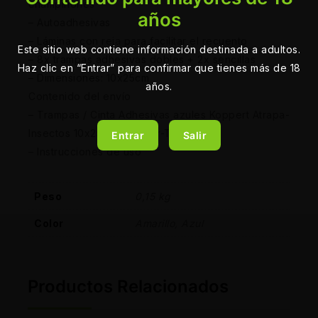
champiñones
años
– Autoadhesivas
– Láminas con reja para facilitar el recuento
Este sitio web contiene información destinada a adultos.
– 8x trampas adhesivas dobles + 2x sencillas
Haz clic en “Entrar” para confirmar que tienes más de 18
– Dimensiones: 10x25cm
años.
Contenido del envío
– Trampas / Cinta Adhesivas azules Koppert Atrapa-
Insectos 10x25cm (Horiver-TR®)
Entrar
Salir
– Instrucciones de uso
Peso
0,15 kg
Color
Amarillo, Azul
Productos Relacionados