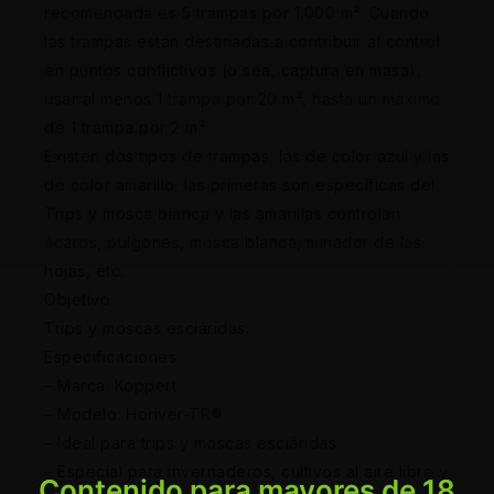
recomendada es 5 trampas por 1.000 m². Cuando
las trampas están destinadas a contribuir al control
en puntos conflictivos (o sea, captura en masa),
usar al menos 1 trampa por 20 m², hasta un máximo
de 1 trampa por 2 m².
Existen dos tipos de trampas, las de color azul y las
de color amarillo; las primeras son específicas del
Trips y mosca blanca y las amarillas controlan
ácaros, pulgones, mosca blanca, minador de las
hojas, etc.
Objetivo
Trips y moscas esciáridas.
Especificaciones
– Marca: Koppert
– Modelo: Horiver-TR®
– Ideal para trips y moscas esciáridas
– Especial para invernaderos, cultivos al aire libre y
Contenido para mayores de 18