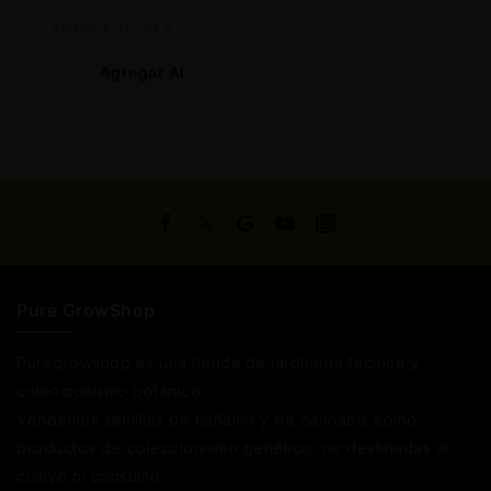
17,09
€
15,38
€
Agregar Al
Carrito
Pure GrowShop
Puregrowshop es una tienda de jardinería técnica y
coleccionismo botánico.
Vendemos semillas de cáñamo y de cannabis como
productos de coleccionismo genético, no destinadas al
cultivo ni consumo.