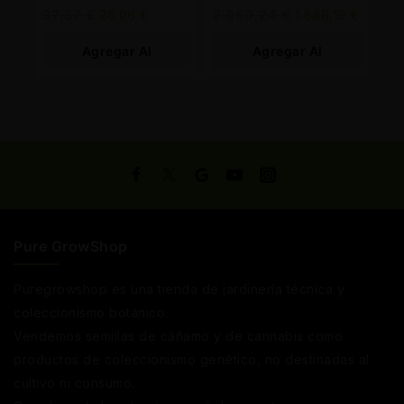
Prosystem
32,57
€
26,06
€
2.060,24
€
1.648,19
€
Agregar Al
Agregar Al
Carrito
Carrito
Pure GrowShop
Puregrowshop es una tienda de jardinería técnica y
coleccionismo botánico.
Vendemos semillas de cáñamo y de cannabis como
productos de coleccionismo genético, no destinadas al
cultivo ni consumo.