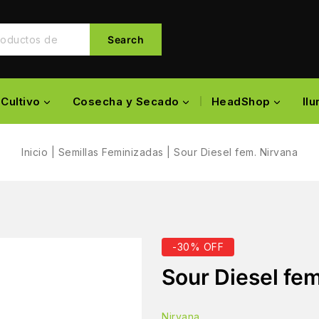
Search
Cultivo
Cosecha y Secado
HeadShop
Il
Inicio
|
Semillas Feminizadas
|
Sour Diesel fem. Nirvana
-30% OFF
Sour Diesel fem
Nirvana