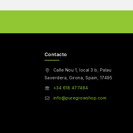
Contacto
Calle Nou 1, local 3 b, Palau
Saverdera, Girona, Spain, 17495
+34 618 477484
info@puregrowshop.com