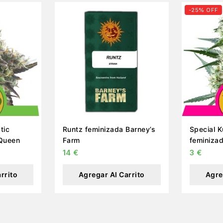
-25% OFF
tic
Runtz feminizada Barney’s
Special K
 Queen
Farm
feminiza
14
€
3
€
rrito
Agregar Al Carrito
Agre