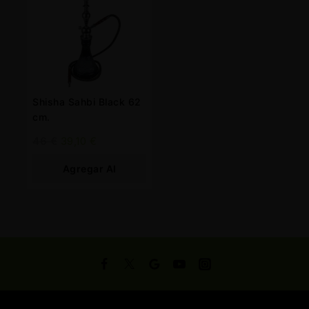
Shisha Sahbi Black 62
cm.
46
€
39,10
€
Agregar Al
Carrito