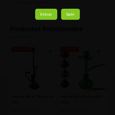
Plato para ceniza
Entrar
Salir
Productos Relacionados
-15% OFF
-15% OFF
Shisha AK-47 Black 84
Shisha Mini Marine Mix
cm.
Color
125
€
106,25
€
10,50
€
8,93
€