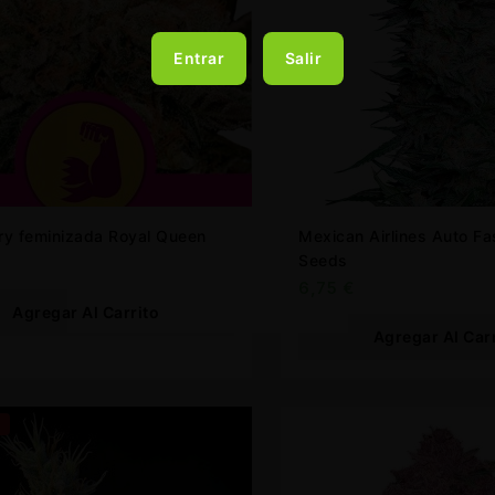
Entrar
Salir
ry feminizada Royal Queen
Mexican Airlines Auto FastBuds
Seeds
6,75
€
Agregar Al Carrito
Agregar Al Car
F