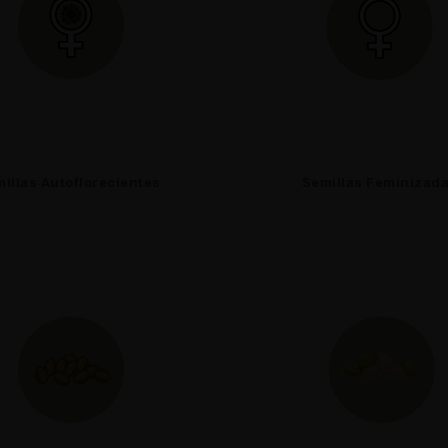
illas Autoflorecientes
Semillas Feminizad