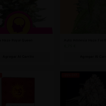
a Haze Royal Queen
Auto Amne
6,75
€
Agregar Al Carrito
Agregar Al Car
F
-25% OFF