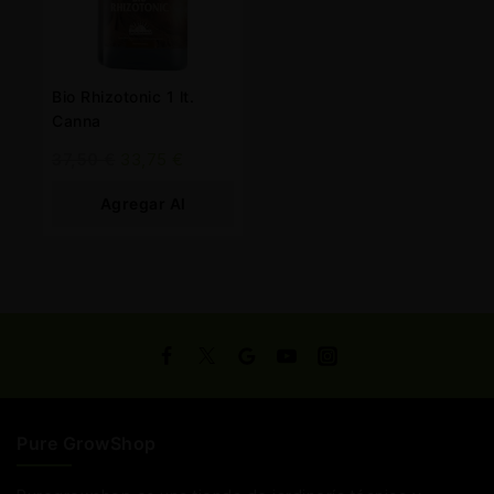
Bio Rhizotonic 1 lt.
Canna
37,50
€
33,75
€
Agregar Al
Carrito
Pure GrowShop