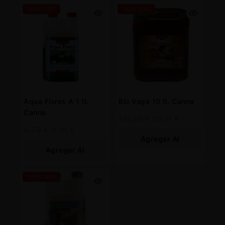
-10% OFF
-10% OFF
Aqua Flores A 1 lt.
Bio Vega 10 lt. Canna
Canna
131,30
€
118,17
€
9,73
€
8,76
€
Agregar Al
Agregar Al
Carrito
Carrito
-10% OFF