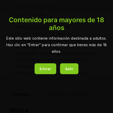
Banco: Nirvana Seeds
Tipo: Feminizada
Contenido para mayores de 18
Dominancia: Sativa
años
THC: 18–21% aprox.; CBD: bajo
Floración interior: 7–9 semanas
Este sitio web contiene información destinada a adultos.
Cosecha exterior: fin sep.–inicios oct.
Haz clic en “Entrar” para confirmar que tienes más de 18
Altura: media-alta
años.
Rendimiento: 450–550 g/m²; 600–800 g/planta
Clima: templado/continental/mediterráneo
Dificultad: fácil–media
Entrar
Salir
Técnicas: SOG/SCROG, LST, poda apical
Semillas
5 Semillas, 10 Semillas
Marca