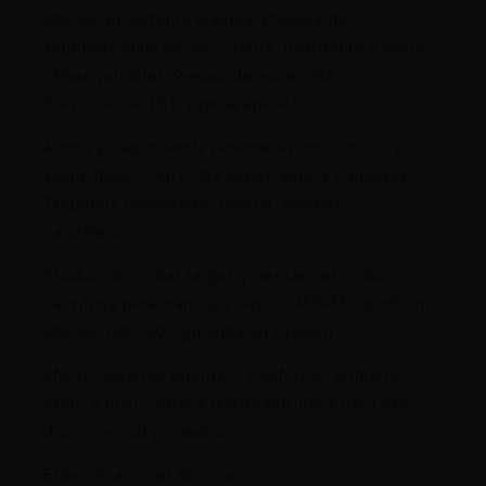
interior; en exterior madura a finales de
septiembre/inicios de octubre. Resistente a moho y
climas variables. Responde excelente a
SOG/SCROG, LST y poda apical.
Aroma y Sabor: Perfil potente a pino, cítricos y
skunk dulce, con notas especiadas y cremosas.
Terpenos dominantes: pineno, mirceno y
cariofileno.
Producción: Colas largas y densas, alto ratio
cáliz/hoja para manicura rápida. 450–550 g/m² en
interior; 600–800 g/planta en exterior.
Efecto: Subidón enérgico y eufórico, enfoque
nítido y final corporal moderado. Ideal para uso
diurno, social y creativo.
Especificaciones técnicas: