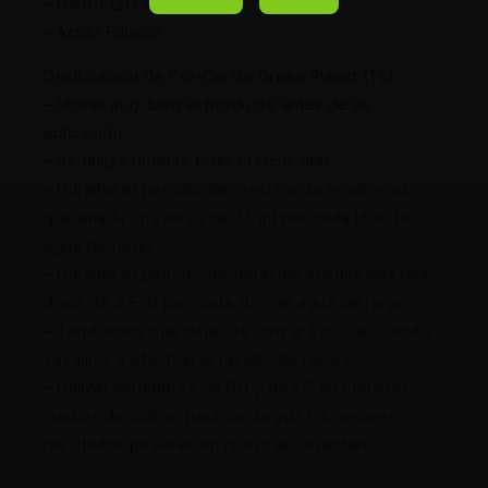
– Hierro EDTA
– Ácido Fúlvico
Dosificación de Pro-Cal de Green Planet (1 L):
– Mover muy bien el producto antes de su
aplicación
– Se utiliza durante todo el ciclo vital
– Durante el periodo de crecimiento tendremos
que añadir una dosis de 1.5 ml por cada litro de
agua de riego
– Durante el periodo de floración añadiremos una
dosis de 2.5 ml por cada litro de agua de riego
– Tendremos que dejar de utilizar Pro-Cal cuando
vayamos a efectuar el lavado de raíces
– Utilizar medidores de PH y de EC en nuestros
medios de cultivo para conseguir los mejores
resultados posibles en nuestras cosechas