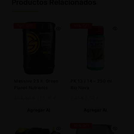
Productos Relacionados
-10% OFF
-10% OFF
Massive 23 lt. Green
PK 13 / 14 – 250 ml.
Planet Nutrients
Bio Nova
303,40
€
273,06
€
7,31
€
6,58
€
Agregar Al
Agregar Al
Carrito
Carrito
-10% OFF