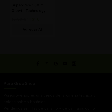
Superdrive 300 ml.
Growth Technology
15,90
€
14,31
€
Agregar Al
Carrito
Pure GrowShop
Puregrowshop es una tienda de jardinería técnica y
coleccionismo botánico.
Vendemos semillas de cáñamo y de cannabis como