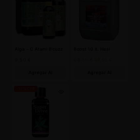
Alga – C Atami B’cuzz
Boost 10 lt. Hesi
9,50
€
98,50
€
88,65
€
Agregar Al
Agregar Al
Carrito
Carrito
-10% OFF