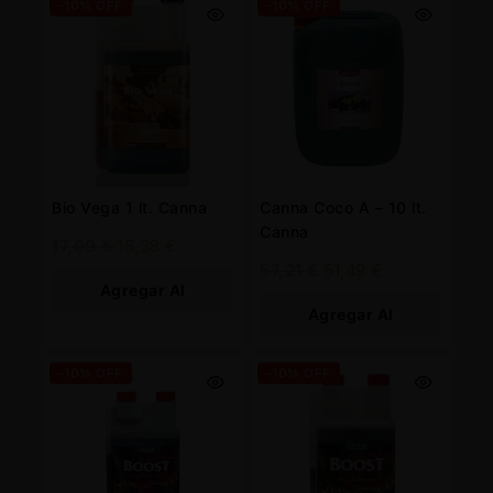
-10% OFF
-10% OFF
Bio Vega 1 lt. Canna
Canna Coco A – 10 lt.
Canna
17,09
€
15,38
€
57,21
€
51,49
€
Agregar Al
Agregar Al
Carrito
Carrito
-10% OFF
-10% OFF