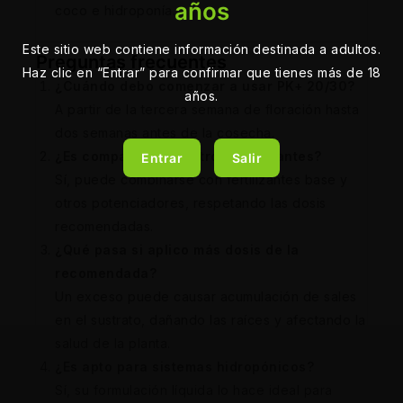
años
coco e hidroponía.
Este sitio web contiene información destinada a adultos.
Preguntas frecuentes
Haz clic en “Entrar” para confirmar que tienes más de 18
¿Cuándo debo comenzar a usar PK+ 20/30?
años.
A partir de la tercera semana de floración hasta
dos semanas antes de la cosecha.
¿Es compatible con otros fertilizantes?
Entrar
Salir
Sí, puede combinarse con fertilizantes base y
otros potenciadores, respetando las dosis
recomendadas.
¿Qué pasa si aplico más dosis de la
recomendada?
Un exceso puede causar acumulación de sales
en el sustrato, dañando las raíces y afectando la
salud de la planta.
¿Es apto para sistemas hidropónicos?
Sí, su formulación líquida lo hace ideal para