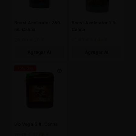
Boost Acelerator 250
Boost Acelerator 1 lt.
ml. Canna
Canna
28,89
€
26
€
71,60
€
64,44
€
Agregar Al
Agregar Al
Carrito
Carrito
-10% OFF
Bio Vega 5 lt. Canna
75,18
€
67,66
€