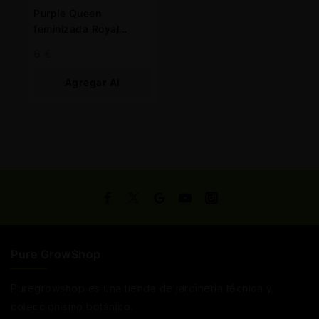
Purple Queen
feminizada Royal
Queen
6
€
Agregar Al
Carrito
Pure GrowShop
Puregrowshop es una tienda de jardinería técnica y
coleccionismo botánico.