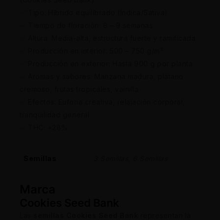
✅ Tipo: Híbrido equilibrado (Índica/Sativa)
✅ Tiempo de floración: 8 – 9 semanas
✅ Altura: Media-alta, estructura fuerte y ramificada
✅ Producción en interior: 500 – 750 g/m²
✅ Producción en exterior: Hasta 900 g por planta
✅ Aromas y sabores: Manzana madura, plátano
cremoso, frutas tropicales, vainilla
✅ Efectos: Euforia creativa, relajación corporal,
tranquilidad general
✅ THC: +28%
Semillas
3 Semillas, 6 Semillas
Marca
Cookies Seed Bank
Las
semillas Cookies Seed Bank
representan la