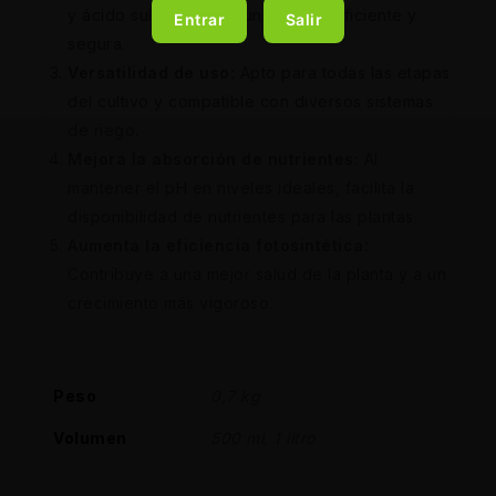
y ácido sulfúrico para una acción eficiente y
Entrar
Salir
segura.
Versatilidad de uso:
Apto para todas las etapas
del cultivo y compatible con diversos sistemas
de riego.
Mejora la absorción de nutrientes:
Al
mantener el pH en niveles ideales, facilita la
disponibilidad de nutrientes para las plantas.
Aumenta la eficiencia fotosintética:
Contribuye a una mejor salud de la planta y a un
crecimiento más vigoroso.
Peso
0,7 kg
Volumen
500 ml, 1 litro