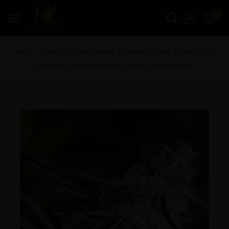
0
Inicio
|
Semillas Feminizadas
|
Peanut Butter Breath Fast
Flowering fem. Humboldt Seed Organization