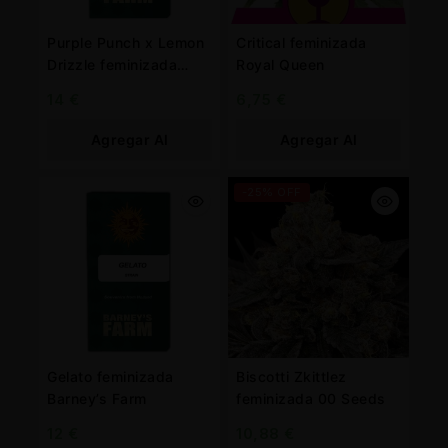
Purple Punch x Lemon
Critical feminizada
Drizzle feminizada
Royal Queen
Barney’s farm
14
€
6,75
€
Agregar Al
Agregar Al
Carrito
Carrito
-25% OFF
Gelato feminizada
Biscotti Zkittlez
Barney’s Farm
feminizada 00 Seeds
12
€
10,88
€