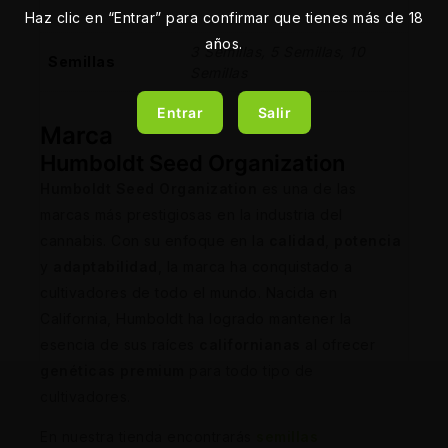
Haz clic en “Entrar” para confirmar que tienes más de 18
años.
3 Semillas, 5 Semillas, 10
Semillas
Semillas
Entrar
Salir
Marca
Humboldt Seed Organization
Humboldt Seed Organization
es una de las
marcas más prestigiosas en la industria del
cannabis. Con su enfoque en la
calidad
,
potencia
y
adaptabilidad
, la marca ha conquistado a
cultivadores de todo el mundo. Nacida en
California, Humboldt ha logrado mantener la
esencia de sus raíces
californianas
al ofrecer
genéticas premium
para todo tipo de
cultivadores.
En nuestra tienda encontrarás
semillas