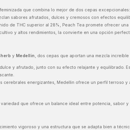
feminizada que combina lo mejor de dos cepas excepcionales
zclan sabores afrutados, dulces y cremosos con efectos equil
enido de THC superior al 28%, Peach Tea promete ofrecer una
 cultivo y altos rendimientos, la convierte en una opción perfec
Sherb
y
Medellin
, dos cepas que aportan una mezcla increíble
ulce y afrutado, junto con su efecto relajante y equilibrado. E
escante.
s cerebrales energizantes, Medellin ofrece un perfil terroso y
variedad que ofrece un balance ideal entre potencia, sabor y 
recimiento vigoroso y una estructura que se adapta bien a té