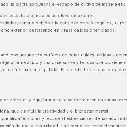
cado, la planta aprovecha el espacio de cultivo de manera efici
, con cosecha a principios de otoño en exterior.
ermedades, aunque debido a la densidad de sus cogollos, se r
r como exterior, destacando en climas cálidos o templados.
utado, con una mezcla perfecta de notas dulces, cítricas y crem
e ligeramente ácido y una base suave y terrosa que proviene d
n de frescura en el paladar. Este perfil de sabor único la conv
os potentes y equilibrados que se desarrollan en varias fase
ria, que estimula la creatividad y el bienestar mental.
 que alivia tensiones y reduce el estrés sin ser demasiado seda
ación de paz y tranquilidad, sin llegar a ser completamente in