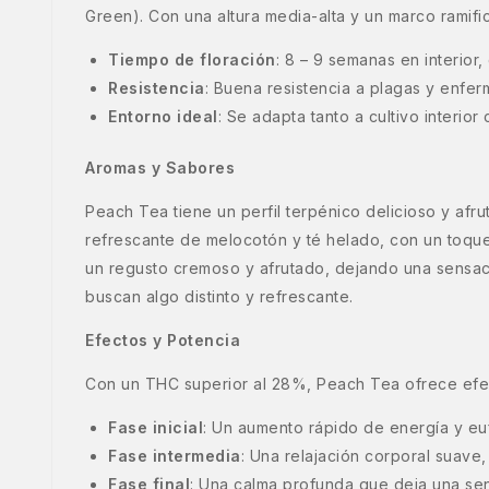
Green). Con una altura media-alta y un marco ramifi
Tiempo de floración
: 8 – 9 semanas en interior
Resistencia
: Buena resistencia a plagas y enf
Entorno ideal
: Se adapta tanto a cultivo interio
Aromas y Sabores
Peach Tea tiene un perfil terpénico delicioso y afr
refrescante de melocotón y té helado, con un toqu
un regusto cremoso y afrutado, dejando una sensació
buscan algo distinto y refrescante.
Efectos y Potencia
Con un THC superior al 28%, Peach Tea ofrece efect
Fase inicial
: Un aumento rápido de energía y eufo
Fase intermedia
: Una relajación corporal suave,
Fase final
: Una calma profunda que deja una sens