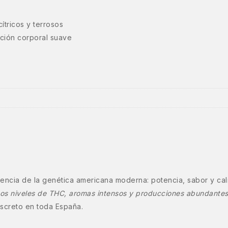
ítricos y terrosos
ación corporal suave
encia de la genética americana moderna: potencia, sabor y calid
tos niveles de THC, aromas intensos y producciones abundante
iscreto en toda España.