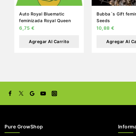
Auto Royal Bluematic
Bubba´s Gift femi
feminizada Royal Queen
Seeds
6,75
€
10,88
€
Agregar Al Carrito
Agregar Al Ca
Pure GrowShop
Inform