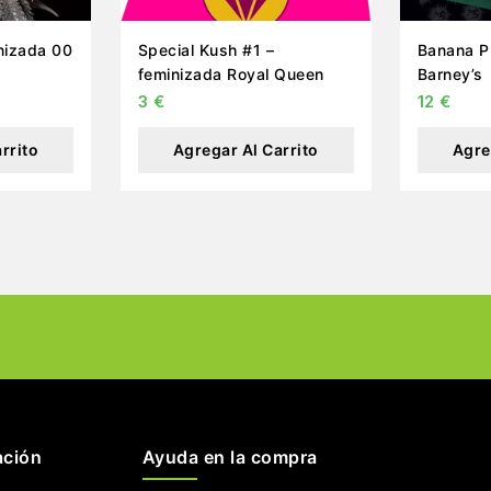
nizada 00
Special Kush #1 –
Banana P
feminizada Royal Queen
Barney’s
3
€
12
€
rrito
Agregar Al Carrito
Agre
ación
Ayuda en la compra