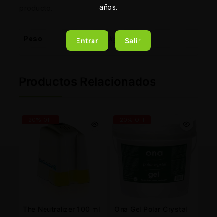
años.
producto.
Peso
21,4 kg
Entrar
Salir
Productos Relacionados
-20% OFF
-20% OFF
The Neutralizer 100 ml
Ona Gel Polar Crystal