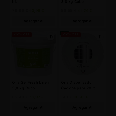
Kit
3,8 kg Cubo
79,99
€
63,99
€
56,55
€
45,24
€
Agregar Al
Agregar Al
Carrito
Carrito
-20% OFF
-20% OFF
Ona Gel Fresh Linen
Ona Dispensador
3,8 kg Cubo
Cyclone para 20 lt.
62,40
€
49,92
€
148
€
118,40
€
Agregar Al
Agregar Al
Carrito
Carrito