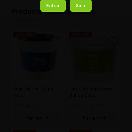
Entrar
Salir
Productos Relacionados
-20% OFF
-20% OFF
Ona Gel Pro 3,8 kg
Ona Gel Fresh Linen
Cubo
3,8 kg Cubo
56
€
44,80
€
62,40
€
49,92
€
Agregar Al
Agregar Al
Carrito
Carrito