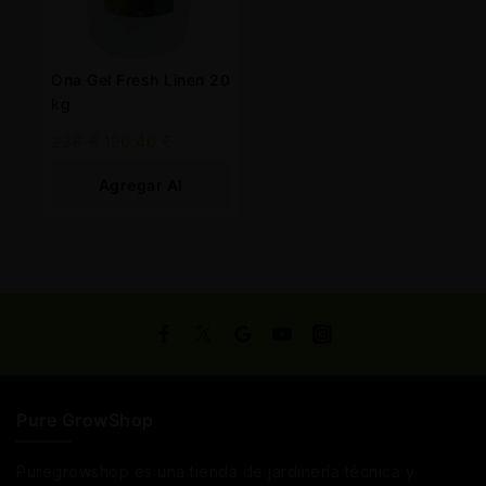
Ona Gel Fresh Linen 20
kg
238
€
190,40
€
Agregar Al
Carrito
Pure GrowShop
Puregrowshop es una tienda de jardinería técnica y