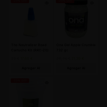
-20% OFF
-20% OFF
The Neutralizer Road
Ona Gel Apple Crumble
Cartucho Kit (RKC-20)
732 gr.
22
€
17,60
€
26,74
€
21,39
€
Agregar Al
Agregar Al
Carrito
Carrito
-20% OFF