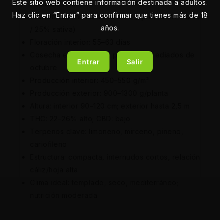
Este sitio web contiene información destinada a adultos.
Pakistani Kush)
Haz clic en “Entrar” para confirmar que tienes más de 18
Predominio: índica dominante (aprox. 75% índica
años.
/ 25% sativa)
Floración interior: 55–63 días
Cosecha exterior (HN): principios/mediados de
Entrar
Salir
octubre
Producción interior: 450–550 g/m²
Producción exterior: 900–1300 g/planta
Altura: interior 90–120 cm; exterior hasta 2,5 m
THC: 22–26% alto; CBD: bajo
Terpenos clave: limoneno, mirceno, pineno,
cariofileno
Estructura: compacta, internudos cortos, relación
cáliz/hoja alta
Clima ideal: templado, seco, mediterráneo;
nutrición moderada