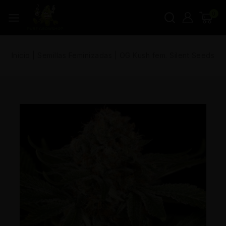
0
Inicio
|
Semillas Feminizadas
|
OG Kush fem. Silent Seeds