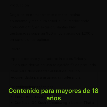
Producción
Cogollos extremadamente densos, resina
abundante y manicura sencilla. En interior rinde
450–550 g/m²; en exterior, plantas bien
gestionadas superan 900 g, con picos de 1.200 g
en condiciones óptimas.
Efecto
Impacto potente y duradero: inicio eufórico y
lúcido que deriva en una relajación física profunda.
Ideal para desconectar al final del día; no
recomendada para usuarios sin tolerancia.
Especificaciones técnicas
Contenido para mayores de 18
Tipo: feminizada
años
Genética: OG Kush (Chemdawg x Lemon Thai x