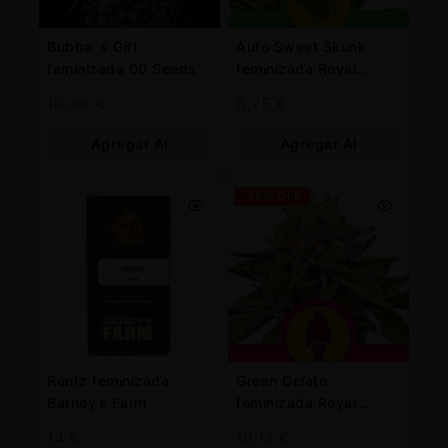
Bubba´s Gift
Auto Sweet Skunk
feminizada 00 Seeds
feminizada Royal
Queen
10,88
€
6,75
€
Agregar Al
Agregar Al
Carrito
Carrito
-25% OFF
Runtz feminizada
Green Gelato
Barney’s Farm
feminizada Royal
Queen
14
€
10,13
€