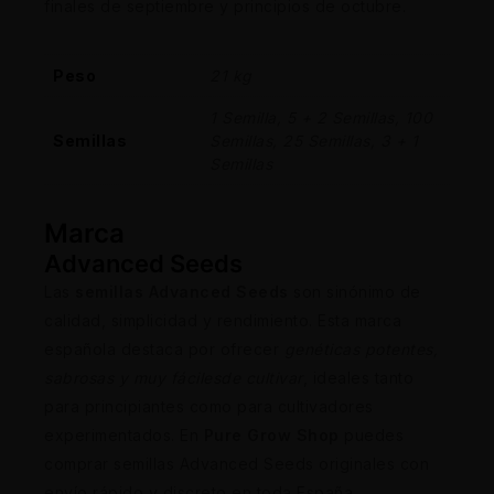
finales de septiembre y principios de octubre.
Peso
21 kg
1 Semilla, 5 + 2 Semillas, 100
Semillas
Semillas, 25 Semillas, 3 + 1
Semillas
Marca
Advanced Seeds
Las
semillas Advanced Seeds
son sinónimo de
calidad, simplicidad y rendimiento. Esta marca
española destaca por ofrecer
genéticas potentes,
sabrosas y muy fáciles
de cultivar
, ideales tanto
para principiantes como para cultivadores
experimentados. En
Pure Grow Shop
puedes
comprar semillas Advanced Seeds originales con
envío rápido y discreto en toda España.