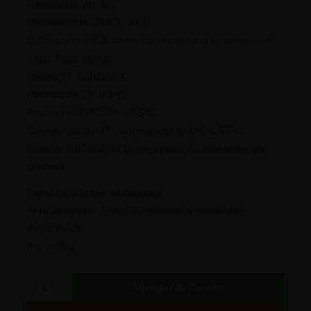
Resolución pH: 0.1
Precisión pH (25ºC): ±0,1
Calibración pH: Automático en uno o dos puntos (pH
4.01, 7.01, 10.01)
Rango Tª: 0,0-50,0ºC
Resolución Tª: 0,1ºC
Precisión (25ºC) Tª: ±0,5ºC
Compensación Tª: Automática, de 0ºC a 50ºC
Bateria: CR2032 3V Li-ion aprox. 800Horas de uso
continuo
Especificaciones adicionales:
Auto apagado: 7 min, 60 minutos o puede ser
desactivado
Peso: 75g
Agregar Al Carrito