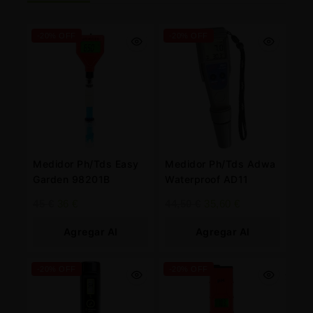
-20% OFF
-20% OFF
Medidor Ph/Tds Easy
Medidor Ph/Tds Adwa
Garden 98201B
Waterproof AD11
45
€
36
€
44,50
€
35,60
€
Agregar Al
Agregar Al
Carrito
Carrito
-20% OFF
-20% OFF