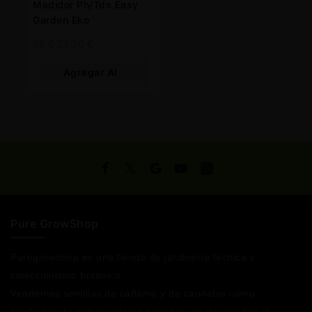
Medidor Ph/Tds Easy
Garden Eko
29
€
23,20
€
Agregar Al
Carrito
Pure GrowShop
Puregrowshop es una tienda de jardinería técnica y
coleccionismo botánico.
Vendemos semillas de cáñamo y de cannabis como
productos de coleccionismo genético, no destinadas al