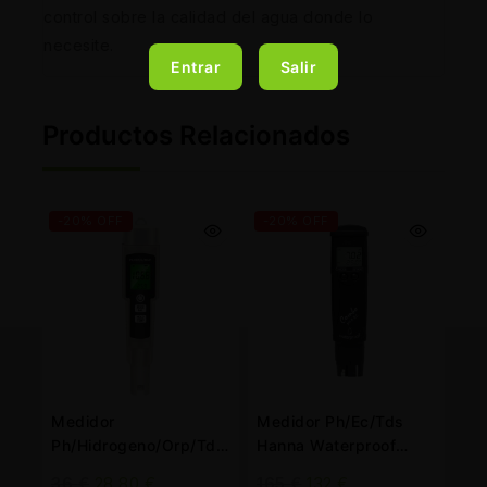
control sobre la calidad del agua donde lo
necesite.
Entrar
Salir
Productos Relacionados
-20% OFF
-20% OFF
Medidor
Medidor Ph/Ec/Tds
Ph/Hidrogeno/Orp/Tds
Hanna Waterproof
Easy Garden C-
HI98129
36
€
28,80
€
165
€
132
€