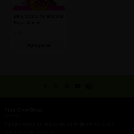
Blue Mystic feminizada
Royal Queen
6
€
Agregar Al
Carrito
Pure GrowShop
Puregrowshop es una tienda de jardinería técnica y
coleccionismo botánico.