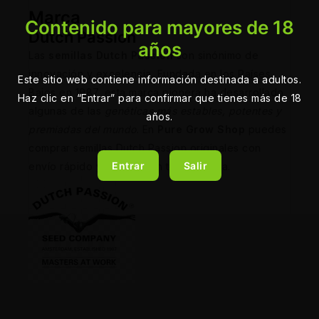
Marca
Contenido para mayores de 18
Dutch Passion
años
Las
semillas Dutch Passion
son sinónimo de
innovación y excelencia. Fundada en los Países
Este sitio web contiene información destinada a adultos.
Bajos en 1987, esta marca pionera ha desarrollado
Haz clic en “Entrar” para confirmar que tienes más de 18
algunas de las
genéticas más estables, potentes y
años.
premiadas del mundo
. En
Pure Grow Shop
puedes
comprar semillas Dutch Passion originales con
Entrar
Salir
envío rápido y discreto en toda España.