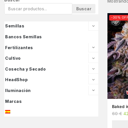
Mostrando
Buscar
-30% OF
Semillas
Bancos Semillas
Fertilizantes
Cultivo
Cosecha y Secado
HeadShop
Iluminación
Marcas
Baked i
60
€
4