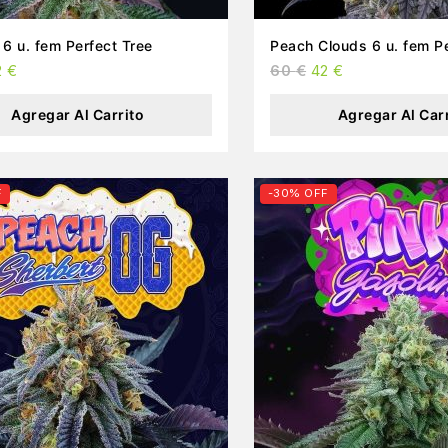
6 u. fem Perfect Tree
Peach Clouds 6 u. fem Pe
2
€
60
€
42
€
Agregar Al Carrito
Agregar Al Car
F
-30% OFF