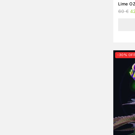
Lime OZ
60
€
4
-30% OF