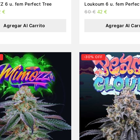
Z 6 u. fem Perfect Tree
Loukoum 6 u. fem Perfec
2
€
60
€
42
€
Agregar Al Carrito
Agregar Al Car
F
-30% OFF