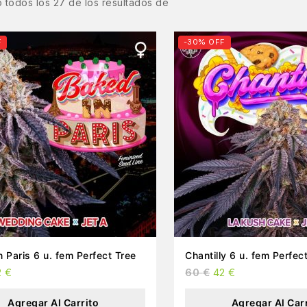
 todos los
27
de los resultados de
F
-30% OFF
n Paris 6 u. fem Perfect Tree
Chantilly 6 u. fem Perfec
2
€
60
€
42
€
Agregar Al Carrito
Agregar Al Car