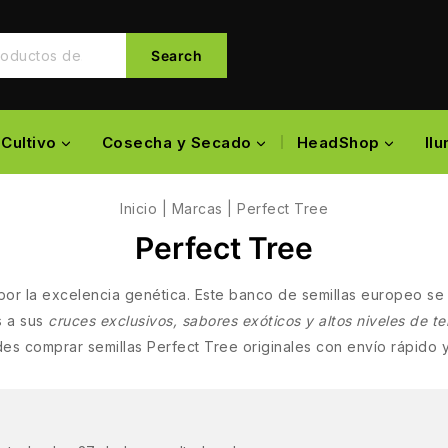
Search
Cultivo
Cosecha y Secado
HeadShop
Il
Inicio
|
Marcas
|
Perfect Tree
Perfect Tree
por la excelencia genética. Este banco de semillas europeo s
s a sus
cruces exclusivos, sabores exóticos y altos niveles de t
s comprar semillas Perfect Tree originales con envío rápido y