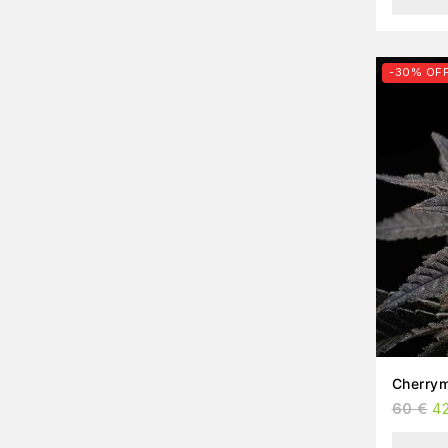
-30% OF
Cherrym
60
€
4