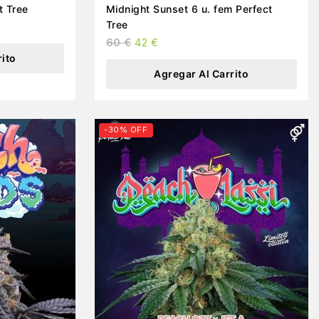
t Tree
Midnight Sunset 6 u. fem Perfect
Tree
60
€
42
€
rito
Agregar Al Carrito
-30% OFF