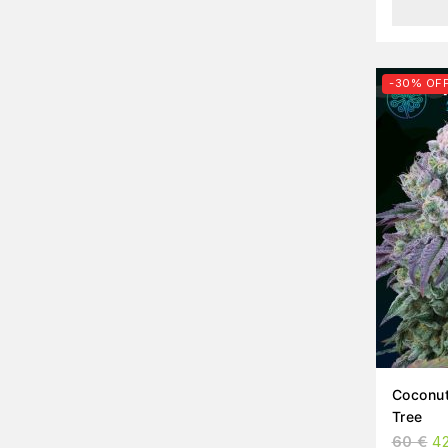
-30% OF
Coconut
Tree
60
€
4