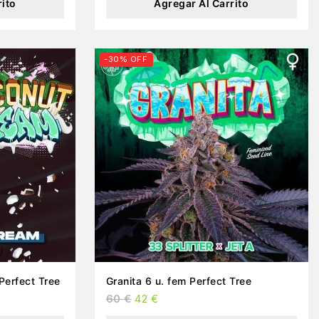
rito
Agregar Al Carrito
-30% OFF
Perfect Tree
Granita 6 u. fem Perfect Tree
60
€
42
€