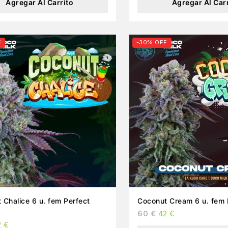
Agregar Al Carrito
Agregar Al Car
F
-30% OFF
 Chalice 6 u. fem Perfect
Coconut Cream 6 u. fem 
60
€
42
€
2
€