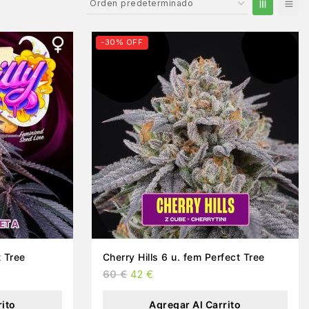
-30% OFF
t Tree
Cherry Hills 6 u. fem Perfect Tree
60
€
42
€
rito
Agregar Al Carrito