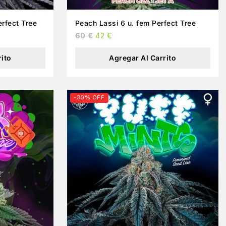
rfect Tree
Peach Lassi 6 u. fem Perfect Tree
60
€
42
€
rito
Agregar Al Carrito
-30% OFF