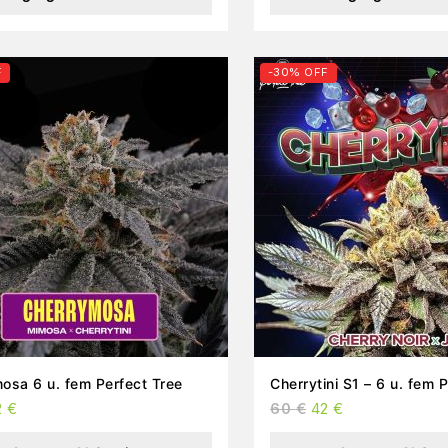
F
-30% OFF
osa 6 u. fem Perfect Tree
Cherrytini S1 – 6 u. fem 
2
€
60
€
42
€