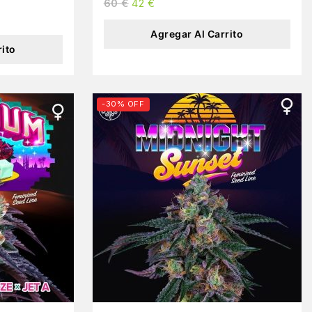
60
€
42
€
Agregar Al Carrito
rito
-30% OFF