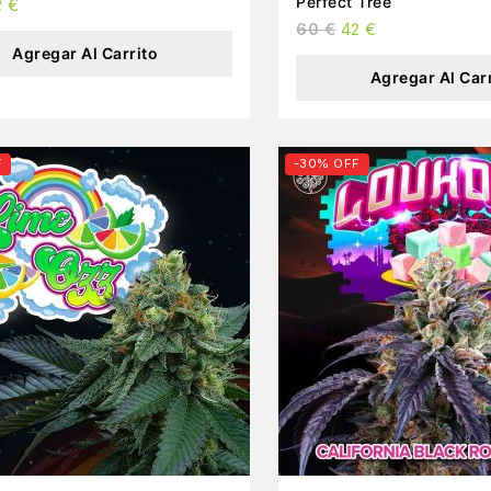
Perfect Tree
2
€
60
€
42
€
Agregar Al Carrito
Agregar Al Car
F
-30% OFF