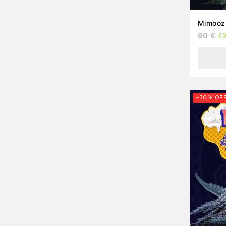
Mimooz 
60
€
4
-30% OF