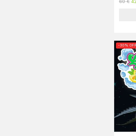
60
€
4
-30% OF