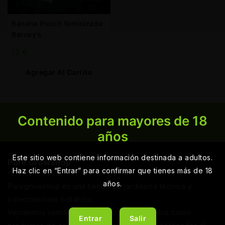
Banana Punch feminizada
Barney’s
12
€
Agregar Al Carrito
Contenido para mayores de 18
años
Este sitio web contiene información destinada a adultos.
Pure GrowShop
Haz clic en “Entrar” para confirmar que tienes más de 18
años.
Puregrowshop es una tienda de jardinería técnica y
coleccionismo botánico.
Vendemos semillas de cáñamo y de cannabis como
Entrar
Salir