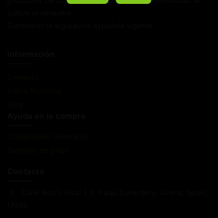
productos de coleccionismo genético, no destinadas al
cultivo ni consumo.
Cumplimos la legislación española vigente
Información
Contacto
Sobre Nosotros
Blog
Ayuda en la compra
Condiciones Generales
Sistemas de pago
Contacto
Calle Nou 1, local 3 b, Palau Saverdera, Girona, Spain,
17495