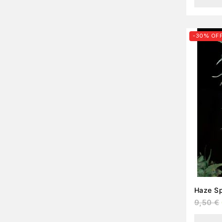
-30% OF
9,50
€