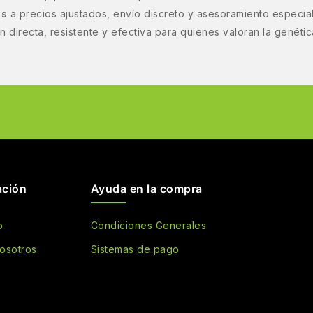
ns
a precios ajustados, envío discreto y asesoramiento especia
 directa, resistente y efectiva para quienes valoran la genétic
ación
Ayuda en la compra
o
Condiciones Generales
osotros
Sistemas de pago