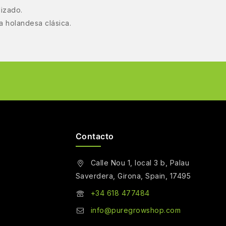
lizado.
a holandesa clásica.
Contacto
Calle Nou 1, local 3 b, Palau
Saverdera, Girona, Spain, 17495
+34 618 477484
info@puregrowshop.com