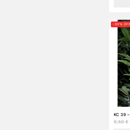
-30% OF
9,50
€