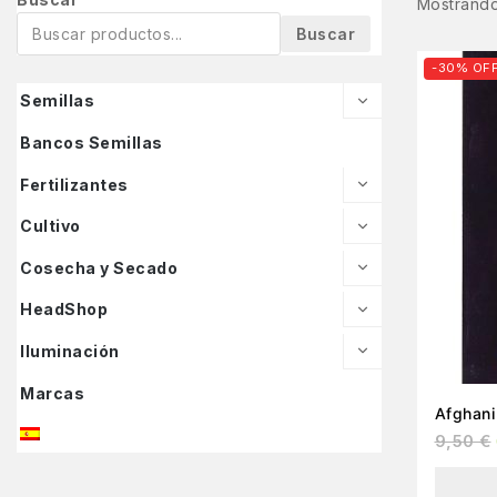
Mostrando
Buscar
-30% OF
Semillas
Bancos Semillas
Fertilizantes
Cultivo
Cosecha y Secado
HeadShop
Iluminación
Marcas
9,50
€