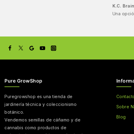
K.C. Brai
Una opción
Pure GrowShop
Inform
Puregrowshop es una tienda de
Contact
jardinería técnica y coleccionismo
Sobre N
botánico.
Blog
Vendemos semillas de cáñamo y de
cannabis como productos de