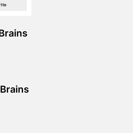
rito
 Brains
Brains