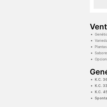
Vent
Genétic
Varieda
Plantas
Sabores
Opcione
Gené
K.C. 3
K.C. 3
K.C. 4
Spont