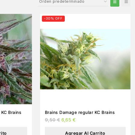
-30% OFF
ad regular KC Brains
Brains Damage regular KC Brains
9,50
€
6,65
€
rito
Agregar Al Carrito