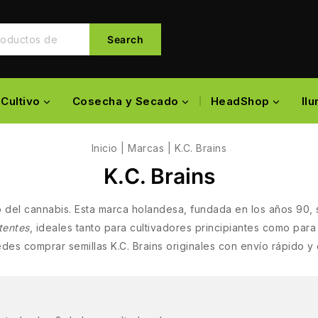
Search
Cultivo
Cosecha y Secado
HeadShop
Il
Inicio
|
Marcas
|
K.C. Brains
K.C. Brains
del cannabis. Esta marca holandesa, fundada en los años 90, 
tentes
, ideales tanto para cultivadores principiantes como para
es comprar semillas K.C. Brains originales con envío rápido y