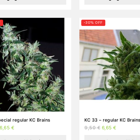
F
-30% OFF
Haze Special regular KC Brains
KC 33 – regular KC Brain
6,65
€
9,50
€
6,65
€