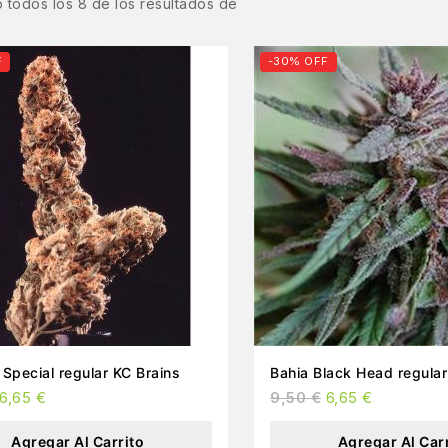
 todos los
8
de los resultados de
F
-30% OFF
Afghani Special regular KC Brains
Bahia Black He
6,65
€
9,50
€
6,65
€
Agregar Al Carrito
Agregar Al Car