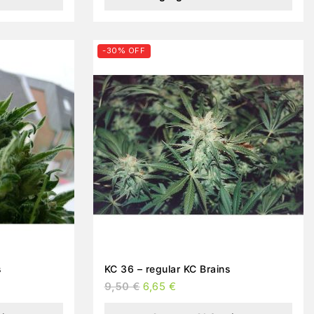
-30% OFF
s
KC 36 – regular KC Brains
9,50
€
6,65
€