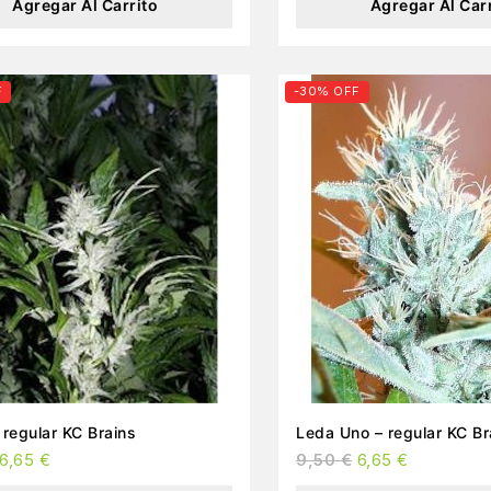
Agregar Al Carrito
Agregar Al Car
F
-30% OFF
KC 39 – regular KC Brains
Leda Uno – regular KC
6,65
€
9,50
€
6,65
€