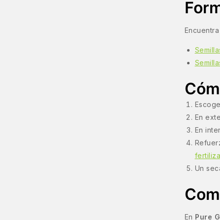
Form
Encuentra 
Semilla
Semill
Cómo
Escoge
En exte
En inte
Refuer
fertili
Un seca
Comp
En
Pure 