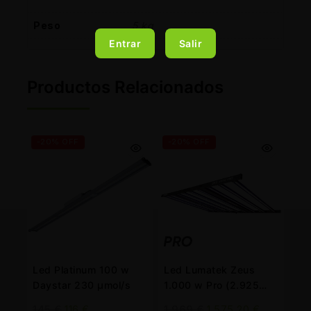
Peso
5 kg
Entrar
Salir
Productos Relacionados
-20% OFF
-20% OFF
Led Platinum 100 w
Led Lumatek Zeus
Daystar 230 µmol/s
1.000 w Pro (2.925
µmol/s)
145
€
116
€
1.969
€
1.575,20
€