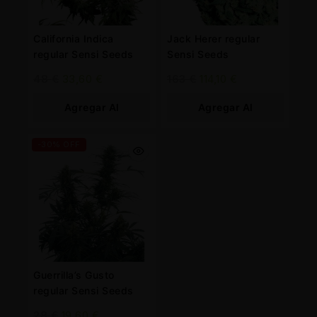
California Indica
Jack Herer regular
regular Sensi Seeds
Sensi Seeds
48
€
33,60
€
163
€
114,10
€
Agregar Al
Agregar Al
Carrito
Carrito
-30% OFF
Guerrilla’s Gusto
regular Sensi Seeds
28
€
19,60
€