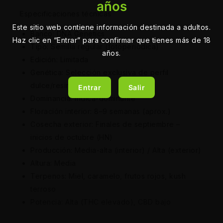
años
Especificaciones técnicas
Este sitio web contiene información destinada a adultos.
Banco: DNA Genetics
Haz clic en “Entrar” para confirmar que tienes más de 18
Tipo: Semilla regular (fotoperiódica)
años.
Edición: Limitada
Genética: Selección exclusiva de perfil
dulce/resinoso
Entrar
Salir
Dominancia: Índica-dominante
Floración interior: 8–9 semanas (aprox.)
Cosecha exterior: Finales de septiembre –
inicios de octubre (HN)
Producción: Media-alta (interior) / Alta (exterior)
Altura: Media
Terpenos: Miel, caramelo, frutos rojos, kush
terroso
Potencia: Alta (THC elevado), CBD bajo