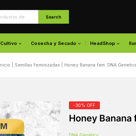
Search
Cultivo
Cosecha y Secado
HeadShop
Il
Inicio
|
Semillas Feminizadas
|
Honey Banana fem. DNA Genetic
-30% OFF
Honey Banana 
DNA Genetics