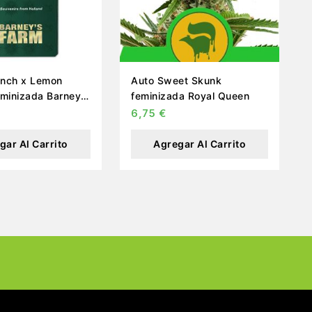
unch x Lemon
Auto Sweet Skunk
eminizada Barney’s
feminizada Royal Queen
6,75
€
gar Al Carrito
Agregar Al Carrito