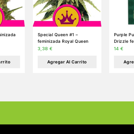
Special Queen #1 –
Purple P
feminizada Royal Queen
Drizzle f
farm
3,38
€
14
€
rrito
Agregar Al Carrito
Agre