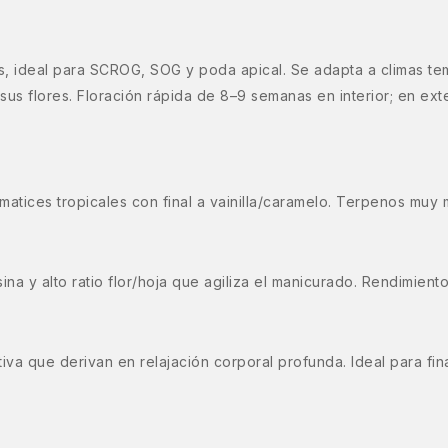
tos, ideal para SCROG, SOG y poda apical. Se adapta a climas 
sus flores. Floración rápida de 8–9 semanas en interior; en ext
 matices tropicales con final a vainilla/caramelo. Terpenos muy
a y alto ratio flor/hoja que agiliza el manicurado. Rendimien
tiva que derivan en relajación corporal profunda. Ideal para fi