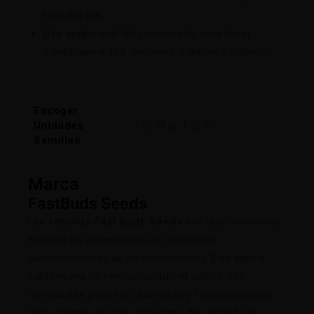
final del día.
Uso medicinal:
Recomendado para tratar
estrés, ansiedad, insomnio y dolores crónicos.
Escoger
Unidades
1 u, 10 u, 3 u, 5 u
Semillas
Marca
FastBuds Seeds
Las
semillas Fast Buds Seeds
son una referencia
mundial en el desarrollo de
genéticas
autoflorecientes de alto rendimiento
. Esta marca
californiana ha revolucionado el cultivo con
variedades potentes, sabrosas y rápidas,ideales
para quienes buscan cosechas de calidad sin