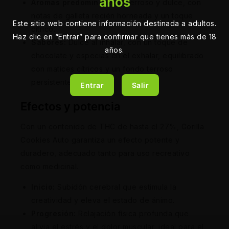
años
Aromas predominantes:
Terroso y dulce, con
notas de galleta recién horneada y un toque
Este sitio web contiene información destinada a adultos.
cítrico.
Haz clic en “Entrar” para confirmar que tienes más de 18
Sabores:
Dulce al inhalar, con un toque de
años.
chocolate y especias en el exhalar, equilibrado
con matices cítricos y un fondo terroso
persistente.
Entrar
Salir
Efectos y potencia
Con un contenido de THC de hasta el 27%, Gorilla
Cookies Auto garantiza un efecto potente y
duradero, adecuado tanto para uso recreativo
como medicinal.
Inicio:
Subidón cerebral que estimula la
creatividad y eleva el estado de ánimo.
Progresión:
Relajación física profunda que
alivia el estrés y el dolor muscular, ideal para el