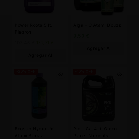
Power Roots 5 lt.
Alga – C Atami B’cuzz
Plagron
9,50
€
197,45
€
177,71
€
Agregar Al
Agregar Al
Carrito
Carrito
-20% OFF
-10% OFF
Booster Hydro Uni.
Pro – Cal 4 lt. Green
Atami B’cuzz
Planet Nutrients