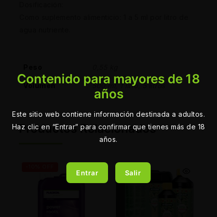
Dosificación:
Como suplemento alimenticio: 1 a 5 ml por litro de
agua nutriente.
Peso
0,55 kg
Contenido para mayores de 18
Volumen
500 ml, 1 litro, 5 litros
años
Este sitio web contiene información destinada a adultos.
Productos Relacionados
Haz clic en “Entrar” para confirmar que tienes más de 18
años.
-10% OFF
Entrar
Salir