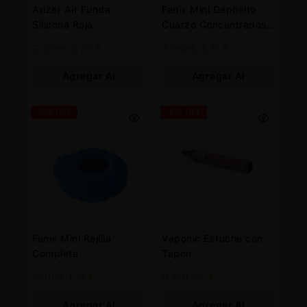
Arizer Air Funda
Fenix Mini Deposito
Silicona Roja
Cuarzo Concentrados
& Wax
2,90
€
2,76
€
3,90
€
3,71
€
Agregar Al
Agregar Al
Carrito
Carrito
-5% OFF
-5% OFF
Fenix Mini Rejilla
Vaponic Estuche con
Completa
Tapon
1,90
€
1,81
€
9
€
8,55
€
Agregar Al
Agregar Al