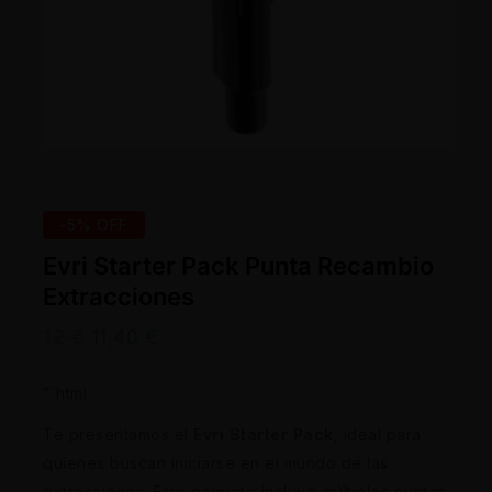
-5% OFF
Evri Starter Pack Punta Recambio
Extracciones
12
€
11,40
€
“`html
Te presentamos el
Evri Starter Pack
, ideal para
quienes buscan iniciarse en el mundo de las
extracciones. Este paquete incluye múltiples puntas