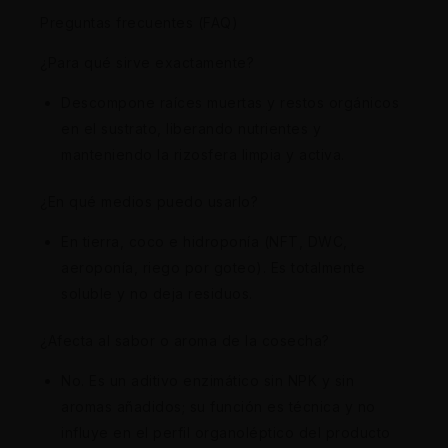
Preguntas frecuentes (FAQ)
¿Para qué sirve exactamente?
Descompone raíces muertas y restos orgánicos
en el sustrato, liberando nutrientes y
manteniendo la rizosfera limpia y activa.
¿En qué medios puedo usarlo?
En tierra, coco e hidroponía (NFT, DWC,
aeroponía, riego por goteo). Es totalmente
soluble y no deja residuos.
¿Afecta al sabor o aroma de la cosecha?
No. Es un aditivo enzimático sin NPK y sin
aromas añadidos; su función es técnica y no
influye en el perfil organoléptico del producto