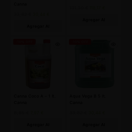
Canna
131,30
€
118,17
€
33,82
€
30,44
€
Agregar Al
Agregar Al
Carrito
Carrito
-10% OFF
-10% OFF
Canna Coco A – 1 lt.
Aqua Vega B 5 lt.
Canna
Canna
8,85
€
7,97
€
33,82
€
30,44
€
Agregar Al
Agregar Al