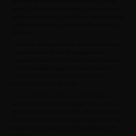
al tanque de riego para mantener líneas y raíces
limpias. En sistemas recirculantes, su uso periódico
ayuda a evitar biofilm y sedimentos, manteniendo la
estabilidad del riego y la oxigenación en la zona
radicular.
En exterior, es especialmente eficaz en macetas y
mesas de cultivo donde se acumulan restos
orgánicos y sales con el tiempo. Durante los meses
cálidos, su empleo regular mantiene el sustrato
suelto y aireado, y mejora la asimilación de
nutrientes sin saturar el medio.
En coco, facilita la reutilización del sustrato,
acelerando la descomposición de fibras y restos
radiculares. En hidroponía (DWC, NFT, aeroponía),
contribuye a drenes más limpios y raíces libres de
material inerte, reduciendo el mantenimiento del
sistema.