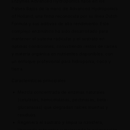
Enzymes Advanced Hydroponics nace en los
Países Bajos de la mano de Advanced Hydroponics
of Holland, una firma reconocida por su línea Dutch
Formula y sus aditivos de alto rendimiento. Este
complejo enzimático ha sido desarrollado para
mantener el sistema radicular y el sustrato en
óptimas condiciones, convirtiendo restos de raíces
y materia orgánica en nutrientes disponibles, con
un enfoque profesional para hidroponía, coco y
tierra.
Características principales
Mezcla concentrada de enzimas naturales
(celulasas, hemicelulasas, pectinasas, beta-
glucanasas) que degradan raíces muertas y
residuos.
Regenera el sustrato y limpia la rizosfera,
liberando nutrientes y mejorando la oxigenación.