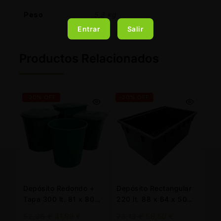
Peso
5,3 kg
Entrar
Salir
Productos Relacionados
-20% OFF
-20% OFF
Depósito Redondo +
Depósito Rectangular
Tapa 300 lt. 81 x 80
220 lt. 88 x 64 x 50
cm. Verde
cm. Negro
52,36
€
41,89
€
73,13
€
58,50
€