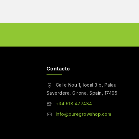
Contacto
Calle Nou 1, local 3 b, Palau
Saverdera, Girona, Spain, 17495
+34 618 477484
info@puregrowshop.com