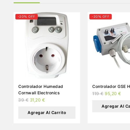
-20% OFF
-20% OFF
Controlador Humedad
Controlador GSE
Cornwall Electronics
119
€
95,20
€
39
€
31,20
€
Agregar Al Ca
Agregar Al Carrito