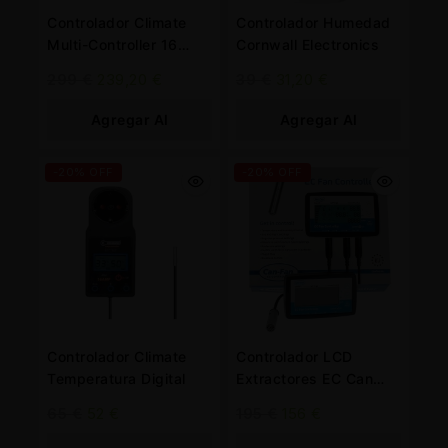
Controlador Climate
Controlador Humedad
Multi-Controller 16
Cornwall Electronics
Amp,
299
€
239,20
€
39
€
31,20
€
Agregar Al
Agregar Al
Carrito
Carrito
-20% OFF
-20% OFF
Controlador Climate
Controlador LCD
Temperatura Digital
Extractores EC Can
Fan
65
€
52
€
195
€
156
€