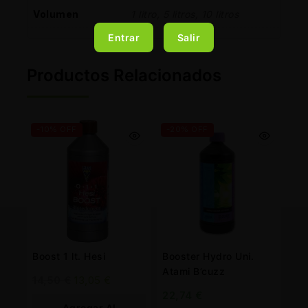
Volumen
1 litro, 5 litros, 10 litros
Entrar
Salir
Productos Relacionados
-10% OFF
-20% OFF
Boost 1 lt. Hesi
Booster Hydro Uni.
Atami B’cuzz
14,50
€
13,05
€
22,74
€
Agregar Al