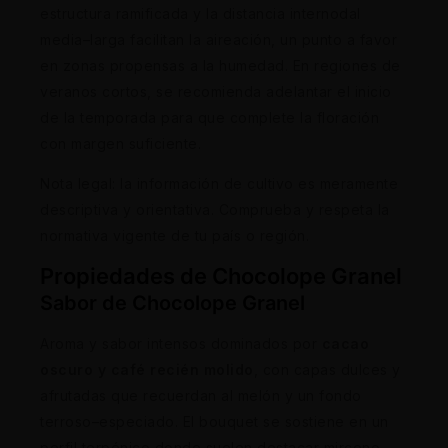
estructura ramificada y la distancia internodal
media–larga facilitan la aireación, un punto a favor
en zonas propensas a la humedad. En regiones de
veranos cortos, se recomienda adelantar el inicio
de la temporada para que complete la floración
con margen suficiente.
Nota legal: la información de cultivo es meramente
descriptiva y orientativa. Comprueba y respeta la
normativa vigente de tu país o región.
Propiedades de Chocolope Granel
Sabor de Chocolope Granel
Aroma y sabor intensos dominados por
cacao
oscuro y café recién molido
, con capas dulces y
afrutadas que recuerdan al melón y un fondo
terroso–especiado. El bouquet se sostiene en un
perfil terpénico donde suelen destacar mirceno,