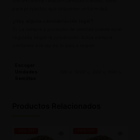
con excelente relación cantidad–calidad, ideal
para proyectos que requieren uniformidad.
¿Hay alguna consideración legal?
Sí. La compra y posesión de semillas puede estar
regulada según la jurisdicción. Actúa siempre
conforme a la ley de tu país o región.
Escoger
Unidades
100 u, 1000 u, 200 u, 600 u
Semillas
Productos Relacionados
-45% OFF
-46% OFF