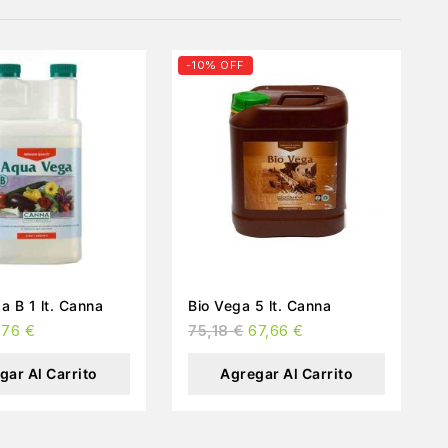
-10% OFF
 B 1 lt. Canna
Bio Vega 5 lt. Canna
,76
€
75,18
€
67,66
€
gar Al Carrito
Agregar Al Carrito