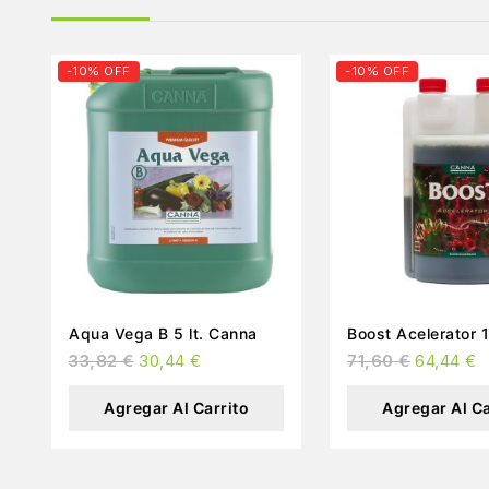
-10% OFF
-10% OFF
Aqua Vega B 5 lt. Canna
Bo
33,82
€
30,44
€
71,60
€
64,44
€
Agregar Al Carrito
Agregar Al Ca