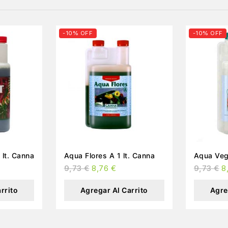
-10% OFF
-10% OFF
ost Acelerator 1 lt. Canna
Aqua Flores A 1 lt. Canna
Aqua Vega
9,73
€
8,76
€
9,73
€
8
rrito
Agregar Al Carrito
Agre