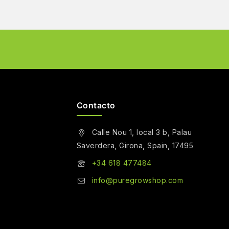
Contacto
Calle Nou 1, local 3 b, Palau
Saverdera, Girona, Spain, 17495
+34 618 477484
info@puregrowshop.com