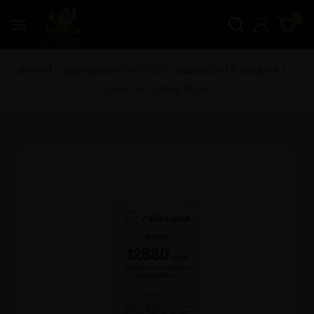
0
Inicio
|
Calibradores PH / EC
|
Calibrador Milwaukee Ec
12.88 ms. Sobre 20 ml.