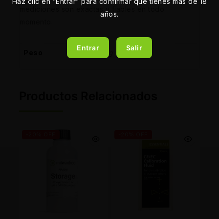
Haz clic en “Entrar” para confirmar que tienes más de 18
mediciones son exactas y fiables en todo
años.
momento.
Entrar
Salir
Peso
23 kg
Productos Relacionados
-20% OFF
-20% OFF