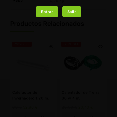
Peso
0,26 kg
Entrar
Salir
Productos Relacionados
-20% OFF
-20% OFF
Calefactor de
Calentador de Tierra
Invernadero 1,20 m.
30 w 4 m.
66
€
52,80
€
25,50
€
20,40
€