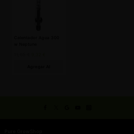
Calentador Agua 300
w Neptune
11,65
€
9,32
€
Agregar Al
Carrito
Pure GrowShop