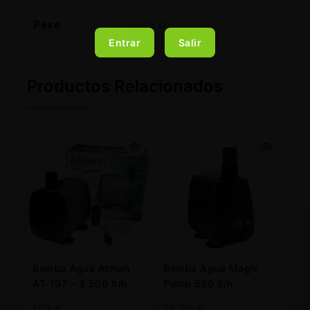
Peso
0,28 kg
Entrar
Salir
Productos Relacionados
Bomba Agua Atman
Bomba Agua Magic
AT-107 – 3.500 lt/h.
Pump 550 lt/h.
169
€
16,90
€