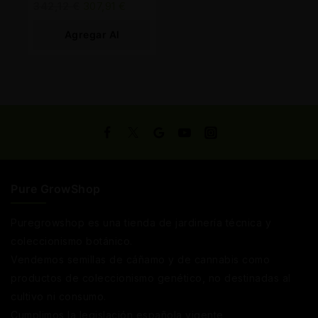
342,12
€
307,91
€
Agregar Al
Carrito
Pure GrowShop
Puregrowshop es una tienda de jardinería técnica y
coleccionismo botánico.
Vendemos semillas de cáñamo y de cannabis como
productos de coleccionismo genético, no destinadas al
cultivo ni consumo.
Cumplimos la legislación española vigente