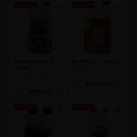
-10% OFF
-10% OFF
Bio Rhizotonic 1 lt.
Bio Boost 1 lt. Canna
Canna
46,05
€
41,45
€
37,50
€
33,75
€
Agregar Al
Agregar Al
Carrito
Carrito
-10% OFF
-10% OFF