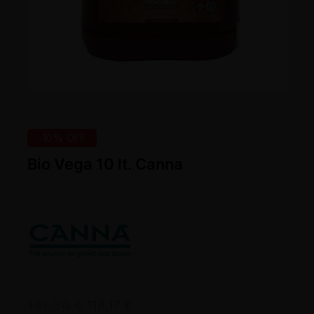
-10% OFF
Bio Vega 10 lt. Canna
131,30
€
118,17
€