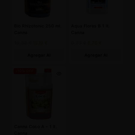
Bio Rhizotonic 250 ml.
Aqua Flores B 1 lt.
Canna
Canna
16,88
€
15,19
€
9,73
€
8,76
€
Agregar Al
Agregar Al
Carrito
Carrito
-10% OFF
Canna Coco A – 1 lt.
Canna