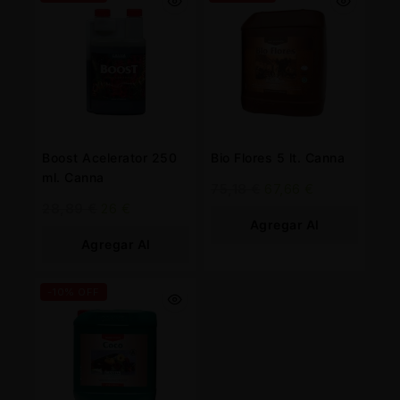
Boost Acelerator 250
Bio Flores 5 lt. Canna
ml. Canna
75,18
€
67,66
€
28,89
€
26
€
Agregar Al
Agregar Al
Carrito
Carrito
-10% OFF