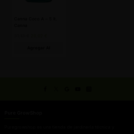
Canna Coco A – 5 lt.
Canna
31,13
€
28,02
€
Agregar Al
Carrito
Pure GrowShop
Puregrowshop es una tienda de jardinería técnica y