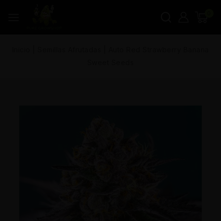
0
Inicio
|
Semillas Afrutadas
|
Auto Red Strawberry Banana
Sweet Seeds