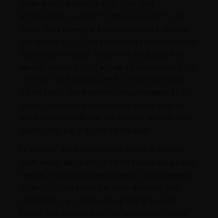
horas de luz durante todo el ciclo, con
temperaturas de 22–26 °C de día y 18–22 °C de
noche. Para potenciar los tonos púrpura, reduce
ligeramente (2–5 °C) la temperatura nocturna en las
últimas dos semanas. Controla la fertilización: EC
aproximada de 0,8–1,2 mS/cm en crecimiento y 1,2–
1,8 mS/cm en floración; pH 6,0–6,5 en tierra (5,8–
6,2 en coco). Entrenamiento recomendado: LST y
guiado; evita podas apicales agresivas en autos.
Asegura una ventilación constante y una humedad
decreciente hacia el final de floración.
En exterior, inicia las siembras desde primavera
hasta inicios de otoño. En climas templados podrás
realizar 2–3 ciclos por temporada. Utiliza macetas
de 18–25 L para maximizar el rendimiento, con
orientación sur y exposición plena al sol. Auto
Purple Granel tolera bien noches frescas, lo que