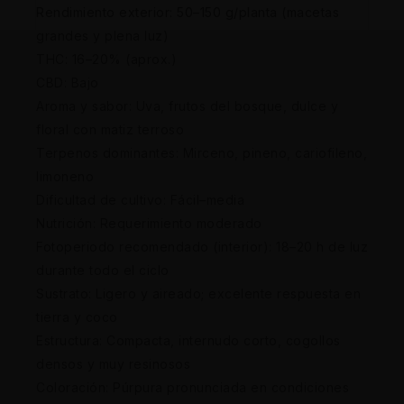
Rendimiento exterior: 50–150 g/planta (macetas
grandes y plena luz)
THC: 16–20% (aprox.)
CBD: Bajo
Aroma y sabor: Uva, frutos del bosque, dulce y
floral con matiz terroso
Terpenos dominantes: Mirceno, pineno, cariofileno,
limoneno
Dificultad de cultivo: Fácil–media
Nutrición: Requerimiento moderado
Fotoperiodo recomendado (interior): 18–20 h de luz
durante todo el ciclo
Sustrato: Ligero y aireado; excelente respuesta en
tierra y coco
Estructura: Compacta, internudo corto, cogollos
densos y muy resinosos
Coloración: Púrpura pronunciada en condiciones