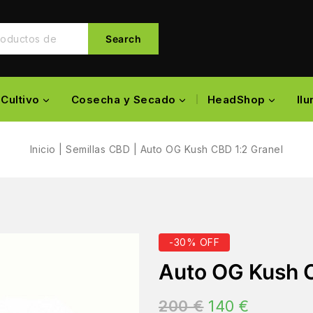
Search
Cultivo
Cosecha y Secado
HeadShop
Il
Inicio
|
Semillas CBD
|
Auto OG Kush CBD 1:2 Granel
-30% OFF
Auto OG Kush C
200
€
140
€