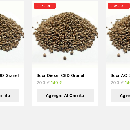
-30% OFF
-30% OFF
Lemon Tsunami CBD Granel
Sour Diesel CBD Granel
200
€
140
€
200
€
1
rrito
Agregar Al Carrito
Agre