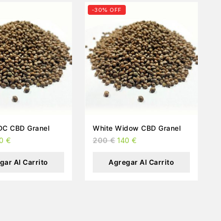
-30% OFF
Sour AC DC CBD Granel
White Widow CBD Granel
40
€
200
€
140
€
gar Al Carrito
Agregar Al Carrito