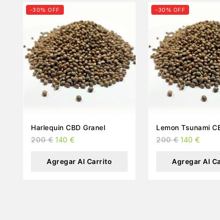
-30% OFF
-30% OFF
Harlequin CBD Granel
200
€
140
€
200
€
140
€
Agregar Al Carrito
Agregar Al Ca