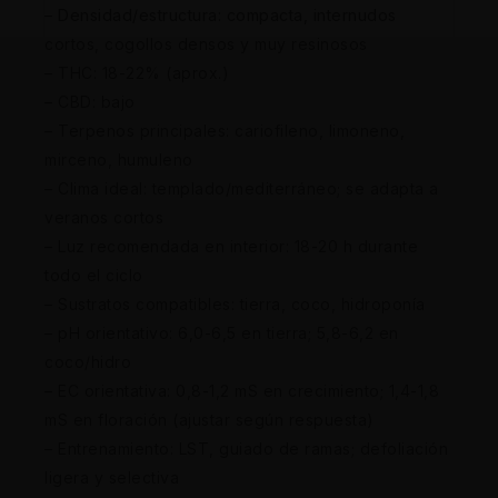
– Densidad/estructura: compacta, internudos
cortos, cogollos densos y muy resinosos
– THC: 18-22% (aprox.)
– CBD: bajo
– Terpenos principales: cariofileno, limoneno,
mirceno, humuleno
– Clima ideal: templado/mediterráneo; se adapta a
veranos cortos
– Luz recomendada en interior: 18-20 h durante
todo el ciclo
– Sustratos compatibles: tierra, coco, hidroponía
– pH orientativo: 6,0-6,5 en tierra; 5,8-6,2 en
coco/hidro
– EC orientativa: 0,8-1,2 mS en crecimiento; 1,4-1,8
mS en floración (ajustar según respuesta)
– Entrenamiento: LST, guiado de ramas; defoliación
ligera y selectiva